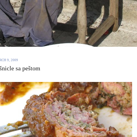
CH 9, 2009
šnicle sa peštom