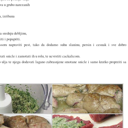
iva u grubo narezanih
a, izribana
na srednju debljinu,
ti i popapriti.
ssoru napraviti pest, tako da dodamo suhu slaninu, persin i cesnak i sve dobro
ti snicle i zamotati ih u rolu, te ucvrstiti cackalicom.
 ulja te njega dodavati lagano zabrasnjene smotane snicle i samo kratko proprziti sa