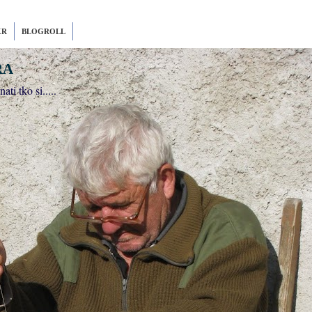
KR
BLOGROLL
ra
ti tko si.....