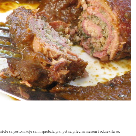
snicle sa pestom koje sam isprobala prvi put sa pilecim mesom i odusevila se.