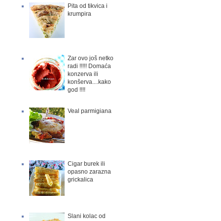
Pita od tikvica i
krumpira
Zar ovo još netko
radi !!!!! Domaća
konzerva ili
konšerva....kako
god !!!!
Veal parmigiana
Cigar burek ili
opasno zarazna
grickalica
Slani kolac od