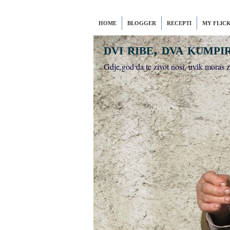
HOME
BLOGGER
RECEPTI
MY FLIC
dvi ribe, dva kumpi
Gdje god da te zivot nosi, uvik moras zna