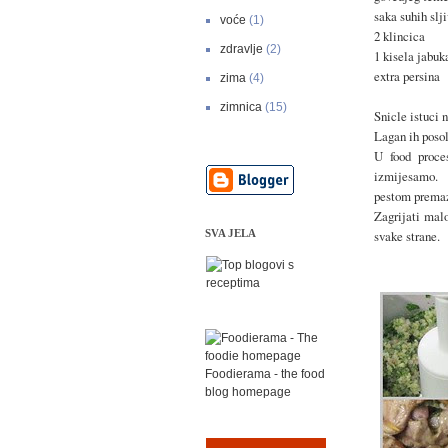
saka suhih slj
voće
(1)
2 klincica
zdravlje
(2)
1 kisela jabuk
extra persina
zima
(4)
zimnica
(15)
Snicle istuci 
Lagan ih posoli
U food proce
izmijesamo.
pestom premaza
Zagrijati malo
SVA JELA
svake strane.
Foodierama - the food
blog homepage