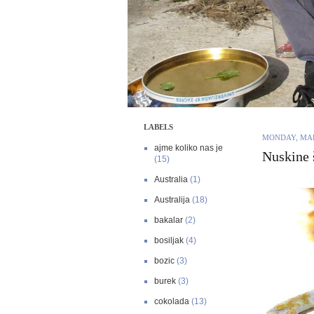
LABELS
MONDAY, MAR
ajme koliko nas je
Nuskine 
(15)
Australia
(1)
Australija
(18)
bakalar
(2)
bosiljak
(4)
bozic
(3)
burek
(3)
cokolada
(13)