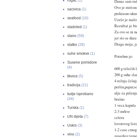
rogac
(1)
Danas sam radi
Ovo je mirisno
sacivica
(1)
prekrasno uku
seafood
(10)
Uzelo je malo 
Rezultat je bi
sladoled
(1)
Za ovo se ni n
slano
(59)
jer sto se duze
Draga moja, ja
slatko
(28)
suhe smokve
(1)
Potrebno je:
Susene pomidore
(4)
600 g telećih š
200 g suhe sla
tikvice
(5)
4 režnja češnj
tradicija
(21)
peršin,papar,so
ulje za prženj
tudje isprobano
brašno
(34)
1 veca kapula
Turska
(1)
2-3 mrkve
UN dijeta
(7)
celera
lovorovog list
Uskrs
(3)
1-2 case crnog
vino
(2)
govedjeg teme