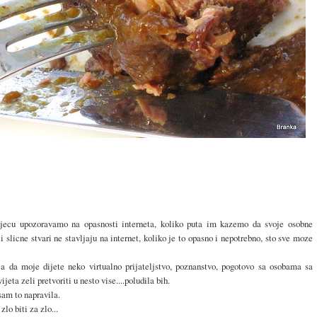
jecu upozoravamo na opasnosti interneta, koliko puta im kazemo da svoje osobne
 i slicne stvari ne stavljaju na internet, koliko je to opasno i nepotrebno, sto sve moze
a da moje dijete neko virtualno prijateljstvo, poznanstvo, pogotovo sa osobama sa
ijeta zeli pretvoriti u nesto vise....poludila bih.
 sam to napravila.
lo biti za zlo...