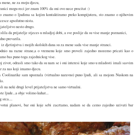
 za mene, ne za moju djecu,
tranici mogu reci jer znam 100% da oni ovo nece procitat :)
o znamo o ljudima sa kojim kontaktiramo preko kompijutera, sto znamo o njihovim
jcesce apsolutno nista.
jateljstvo nesto drugo.
lila da prijatelje stjeces u mladjoj dobi, a sve poslije da su vise manje poznanici,
rdno prevarila.
i iz djetinjstva i mojih skolskih dana su za mene sada vise manje stranci.
odnio na razne strane,a o vremenu koje smo proveli zajedno mozemo pricati kao o
amo bas puno toga zajednickog vise.
 zivot, odrasli smo tako da su nam se i oni interesi koje smo u mladosti imali sasvim
ar za nas koji imamo djecu.
 Coolinarike sam upoznala (virtualno naravno) puno ljudi, ali sa mojom Nuskom na
lo.
i na neki drugi level prijateljstva ne samo virtualni.
te ljude...a obje volimo kuhat...
srca....
votni planovi, bar oni koje sebi zacrtamo, nadam se da cemo zajedno uzivati bar