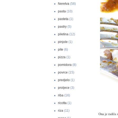
Neretva
(58)
pasta
(10)
pasteta
(1)
pastry
(5)
piletina
(12)
pinjole
(1)
pite
(6)
pizza
(1)
pomidora
(8)
povrce
(15)
predjelo
(1)
proljece
(3)
riba
(16)
ricotta
(1)
riza
(11)
Ona je radila 