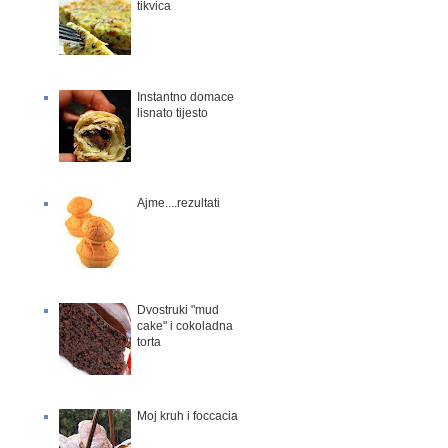
tikvica
Instantno domace
lisnato tijesto
Ajme....rezultati
Dvostruki "mud
cake" i cokoladna
torta
Moj kruh i foccacia