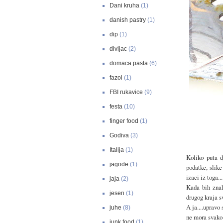
Dani kruha
(1)
danish pastry
(1)
dip
(1)
divljac
(2)
domaca pasta
(6)
fazol
(1)
FBI rukavice
(9)
festa
(10)
finger food
(1)
Godiva
(3)
Italija
(1)
Koliko puta d
jagode
(1)
podatke, slike
izaci iz toga...
jaja
(2)
Kada bih znal
jesen
(1)
drugog kraja sv
A ja....upravo
juhe
(8)
ne mora svako z
junk food
(1)