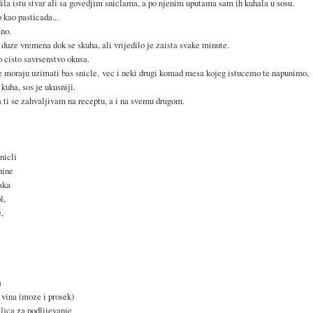
la istu stvar ali sa govedjim sniclama, a po njenim uputama sam ih kuhala u sosu.
 kao pasticada...
sno.
duze vremena dok se skuha, ali vrijedilo je zaista svake minute.
o cisto savrsenstvo okusa.
e moraju uzimati bas snicle, vec i neki drugi komad mesa kojeg istucemo te napunimo,
 kuha, sos je ukusniji.
 ti se zahvaljivam na receptu, a i na svemu drugom.
nicli
nine
aka
l,
e,
a
 vina (moze i prosek)
ljca za podlijevanje