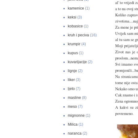
al' to vrijedi
a to na ovoj s
kamenice
(1)
Koliko zaprav
keksi
(3)
zivotima....na
kobasice
(1)
Za mene je pri
Uvijek sam mis
kruh i peciva
(16)
al tu sam se g
krumpir
(4)
Moji prijatelj
Zivot nas je 
kupus
(1)
proslom...nem
kuvarijacije
(2)
Svi imamo svoj
promjenili...b
lignje
(2)
Na stranicama
liker
(3)
tome nije osta
Nekako smo usl
ljeto
(7)
Cak znamo i is
masline
(8)
Zena ogromnog 
meso
(7)
A kakvi su zi
povremeno.
mignonne
(1)
Milica
(1)
naranca
(2)